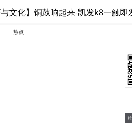
济与文化】铜鼓响起来-凯发k8一触即
热点
推