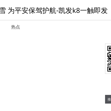
 为平安保驾护航-凯发k8一触即发
热点
推