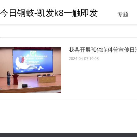
今日铜鼓-凯发k8一触即发
专题
我县开展孤独症科普宣传日
2024-04-07 10:03