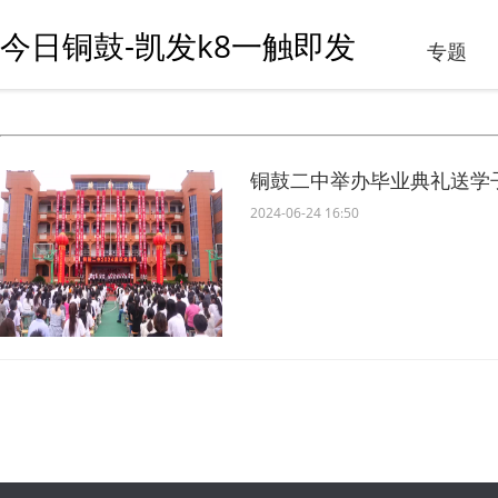
今日铜鼓-凯发k8一触即发
专题
铜鼓二中举办毕业典礼送学
2024-06-24 16:50