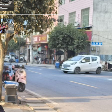
让“养老”变“享老”
港口乡开展防范电信诈骗知识
宣传活动