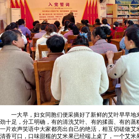
一大早，妇女同胞们便采摘好了新鲜的艾叶早早地
劲十足，分工明确，有的清洗艾叶、有的揉面、有的蒸
一片欢声笑语中大家都亮出自己的绝活，相互切磋做艾
清香可口，口味甜糯的艾米果已经端上桌了，一个艾米