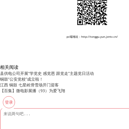
pc端地址：http://tonggu.yun.jxntv.cn/
相关阅读
县供电公司开展“学党史 感党恩 跟党走”主题党日活动
铜鼓“公安党校”成立啦！
江西 铜鼓 七星岭滑雪场开门迎客
【百集】微电影展播（93）为爱飞翔
登录