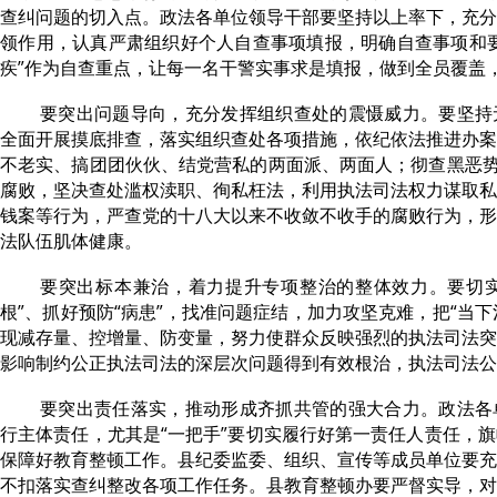
查纠问题的切入点。政法各单位领导干部要坚持以上率下，充分
领作用，认真严肃组织好个人自查事项填报，明确自查事项和要
疾”作为自查重点，让每一名干警实事求是填报，做到全员覆盖
要突出问题导向，充分发挥组织查处的震慑威力。要坚持
全面开展摸底排查，落实组织查处各项措施，依纪依法推进办案
不老实、搞团团伙伙、结党营私的两面派、两面人；彻查黑恶势
腐败，坚决查处滥权渎职、徇私枉法，利用执法司法权力谋取私
钱案等行为，严查党的十八大以来不收敛不收手的腐败行为，形
法队伍肌体健康。
要突出标本兼治，着力提升专项整治的整体效力。要切实
根”、抓好预防“病患”，找准问题症结，加力攻坚克难，把“当下
现减存量、控增量、防变量，努力使群众反映强烈的执法司法突
影响制约公正执法司法的深层次问题得到有效根治，执法司法公
要突出责任落实，推动形成齐抓共管的强大合力。政法各
行主体责任，尤其是“一把手”要切实履行好第一责任人责任，
保障好教育整顿工作。县纪委监委、组织、宣传等成员单位要充
不扣落实查纠整改各项工作任务。县教育整顿办要严督实导，对