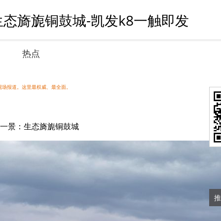
生态旖旎铜鼓城-凯发k8一触即发
热点
现场报道。这里最权威、最全面。
一景：生态旖旎铜鼓城
推