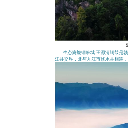
生态旖旎铜鼓城 王源清铜鼓是
江县交界，北与九江市修水县相连，