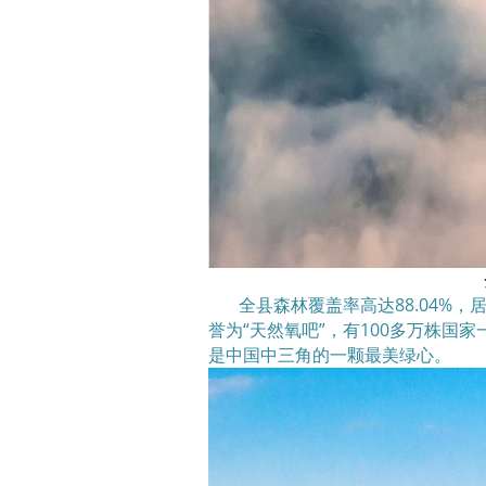
全县森林覆盖率高达88.04%
誉为“天然氧吧”，有100多万株国
是中国中三角的一颗最美绿心。