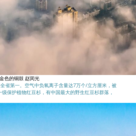
金色的铜鼓 赵闵光
，居全省第一。空气中负氧离子含量达7万个/立方厘米，被
家一级保护植物红豆杉，有中国最大的野生红豆杉群落，