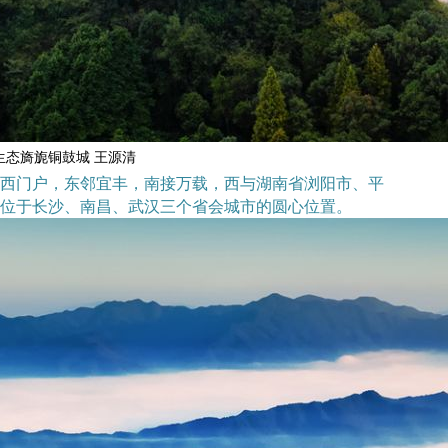
生态旖旎铜鼓城 王源清
赣西门户，东邻宜丰，南接万载，西与湖南省浏阳市、平
位于长沙、南昌、武汉三个省会城市的圆心位置。