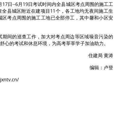
6月17日--6月19日考试时间内全县城区考点周围的施工工
查全县城区附近在建项目11个，各工地均无夜间施工生
城区考点周围的施工工地已全部停工，其中馨和小区安
。
试期间的巡查工作，加大对考点周边等区域噪音污染的
舒心的考试和休息环境，为高考莘莘学子加油助力。
住建局 黄涛
编辑：卢登
jxntv.cn/