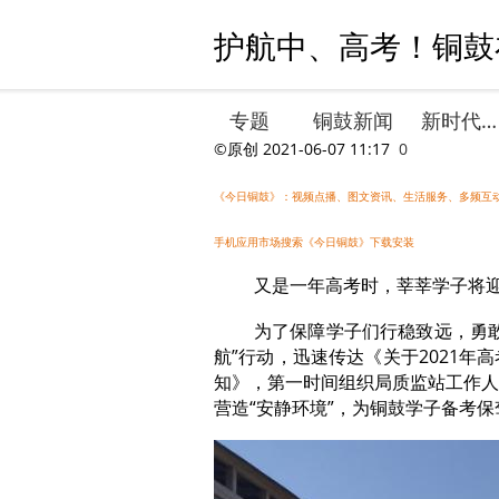
护航中、高考！铜鼓在
专题
铜鼓新闻
新时代文明实践
©原创
2021-06-07 11:17
0
《今日铜鼓》：视频点播、图文资讯、生活服务、多频互
手机应用市场搜索《今日铜鼓》下载安装
又是一年高考时，莘莘学子将
为了保障学子们行稳致远，勇
航”行动，迅速传达《关于2021
知》，第一时间组织局质监站工作人
营造“安静环境”，为铜鼓学子备考保