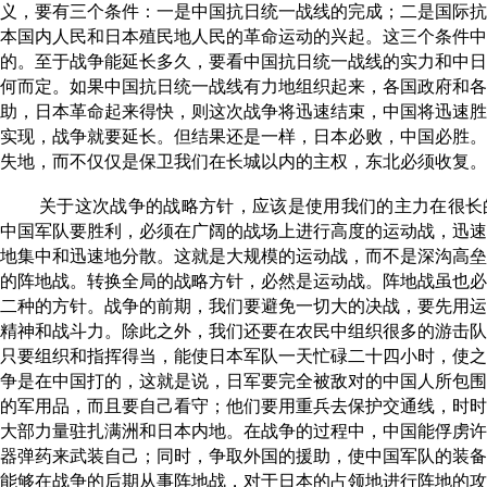
义，要有三个条件：一是中国抗日统一战线的完成；二是国际抗
本国内人民和日本殖民地人民的革命运动的兴起。这三个条件中
的。至于战争能延长多久，要看中国抗日统一战线的实力和中日
何而定。如果中国抗日统一战线有力地组织起来，各国政府和各
助，日本革命起来得快，则这次战争将迅速结束，中国将迅速胜
实现，战争就要延长。但结果还是一样，日本必败，中国必胜。
失地，而不仅仅是保卫我们在长城以内的主权，东北必须收复。
关于这次战争的战略方针，应该是使用我们的主力在很长
中国军队要胜利，必须在广阔的战场上进行高度的运动战，迅速
地集中和迅速地分散。这就是大规模的运动战，而不是深沟高垒
的阵地战。转换全局的战略方针，必然是运动战。阵地战虽也必
二种的方针。战争的前期，我们要避免一切大的决战，要先用运
精神和战斗力。除此之外，我们还要在农民中组织很多的游击队
只要组织和指挥得当，能使日本军队一天忙碌二十四小时，使之
争是在中国打的，这就是说，日军要完全被敌对的中国人所包围
的军用品，而且要自己看守；他们要用重兵去保护交通线，时时
大部力量驻扎满洲和日本内地。在战争的过程中，中国能俘虏许
器弹药来武装自己；同时，争取外国的援助，使中国军队的装备
能够在战争的后期从事阵地战，对于日本的占领地进行阵地的攻