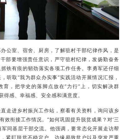
部办公室、宿舍、厨房，了解驻村干部纪律作风，是
村干部要增强责任意识，严守驻村纪律，发扬勤奋务
以抓铁有痕的韧劲落实各项工作任务。李勇军还仔细
，听取“我为群众办实事”实践活动开展情况汇报，
教育，把学史的落脚点放在“力行”上，切实解决群
众获得感、幸福感、安全感和满意度。
径直走进乡村振兴工作站，察看有关资料，询问该乡
有效衔接工作情况。“如何巩固提升脱贫成果？对‘三
李勇军同基层干部交流。他强调，要常态化开展走访帮
求，紧盯脱贫不稳定户、边缘易致贫户以及突发严重