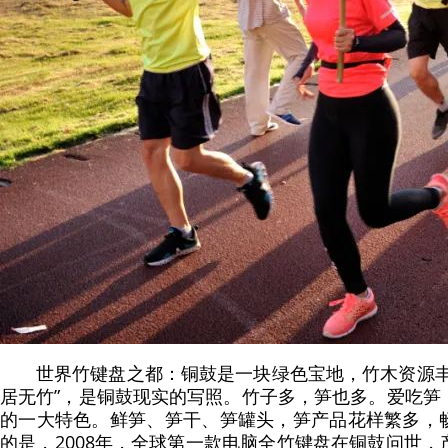
世界竹键盘之都：铜鼓是一块绿色宝地，竹木资源丰
居无竹”，是铜鼓现实的写照。竹子多，笋也多。爱吃笋
的一大特色。鲜笋、笋干、笋罐头，笋产品花样繁多，
的是，2008年，全球第一款电脑全竹键盘在铜鼓问世