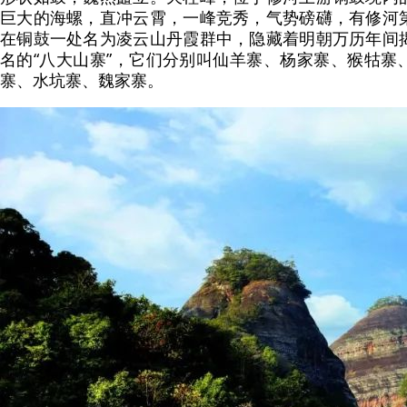
巨大的海螺，直冲云霄，一峰竞秀，气势磅礴，有修河
在铜鼓一处名为凌云山丹霞群中，隐藏着明朝万历年间
名的“八大山寨”，它们分别叫仙羊寨、杨家寨、猴牯寨
寨、水坑寨、魏家寨。