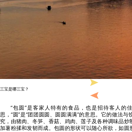
三宝是哪三宝？
“包圆”是客家人特有的食品，也是招待客人的佳肴
思，“圆”是“团团圆圆、圆圆满满”的意思。它的做法
究，由猪肉、冬笋、香菇、鸡肉、莲子及各种调味品炒
加薯粉揉和发韧而成。包圆的形状可以随心所欲，如圆