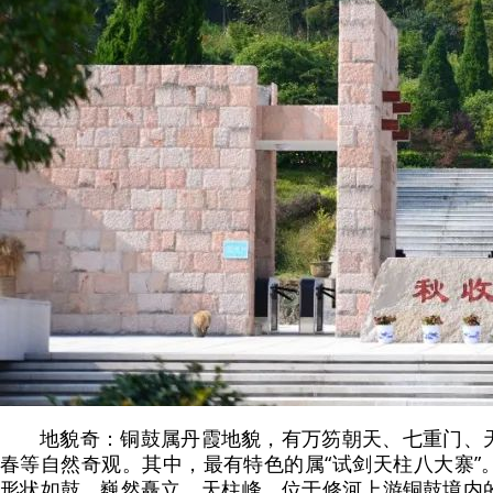
地貌奇：铜鼓属丹霞地貌，有万笏朝天、七重门、
春等自然奇观。其中，最有特色的属“试剑天柱八大寨”
形状如鼓，巍然矗立。天柱峰，位于修河上游铜鼓境内