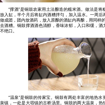
“撑酒”是铜鼓农家用土法酿造的糯米酒。做法是将
放入缸，半个月后将缸内酒糟拌匀，加入温水。一周后
做成团，团内放酒药，放入原酿的酒缸内再酿，用同样的
去酒糟。铜鼓撑酒酒色清醇，香味浓郁，入口和缓，酒
不绝口。
“温泉”是铜鼓的传家宝。铜鼓有两处丰富的地热水
泉镇，一处是大塅镇的古桥汤里。铜鼓的两大温泉，热