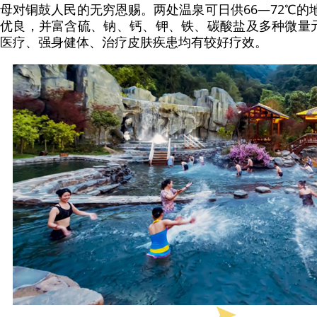
母对铜鼓人民的无穷恩赐。两处温泉可日供66—72℃的地
优良，并富含硫、钠、钙、钾、铁、碳酸盐及多种微量
医疗、强身健体、治疗皮肤疾患均有较好疗效。