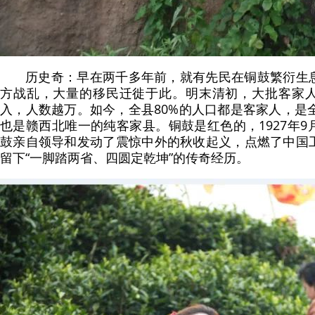
历史奇：早在两千多年前，就有先民在铜鼓繁衍生
方战乱，大量的移民迁徙于此。明末清初，大批客家
入，人数越万。如今，全县80%的人口都是客家人，是
也是赣西北唯一的纯客家县。铜鼓是红色的，1927年
鼓亲自领导和发动了震惊中外的秋收起义，点燃了中国
留下“一脚踏两省、四圆定乾坤”的传奇经历。