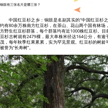
铜鼓有三张名片是哪三张？
中国红豆杉之乡：铜鼓是名副其实的“中国红豆杉之
约有80余万株南方红豆杉，在茶山、花山两个国有林场，
方野生红豆杉群落，每个群落均有近1000株红豆杉。
豆杉古树就有2479棵，最大单株米径达164公分，有
茂，每年秋季红果累累，实为罕见景观。红豆杉的树龄
被誉为“长寿树”。