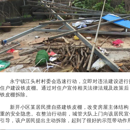
永宁镇江头村村委会迅速行动，立即对违法建设进行
住户建设铁皮棚。通过对住户宣传相关法律法规及政策后
铁皮棚拆除。
新开小区
某居民擅自搭建铁皮棚，改变房屋主体结构
重的安全隐患。在整治行动前，城管大队上门向该居民宣
引导，该户居民提出
主动
拆除
，起到了很好的示范带动作