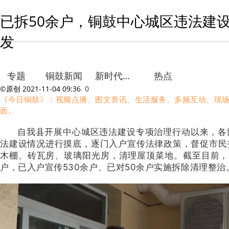
已拆50余户，铜鼓中心城区违法建设
发
专题
铜鼓新闻
新时代文明实践
热点
©原创
2021-11-04 09:36
0
《今日铜鼓》：视频点播、图文资讯、生活服务、多频互动、现
面。
自我县开展中心城区违法建设专项治理行动以来，
各
法建设情况进行摸底，
逐门入户宣传法律政策，督促市民
木棚、砖瓦房、玻璃阳光房，清理屋顶菜地。截至目前，
户，已入户宣传530余户、已对
50余户实施拆除清理整治