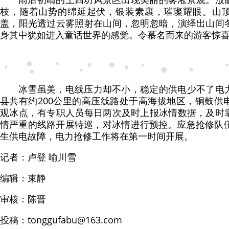
枝，随着山势的绵延起伏，银装素裹，璀璨耀眼。山
盖，阳光透过云雾照射在山间，忽明忽暗，演绎出山间
身其中犹如进入童话世界的感觉。令慕名而来的游客惊
冰雪虽美，电线压力却不小，稳定的供电少不了电
县共有约200公里的高压线路处于高海拔地区，铜鼓供
观冰点，有专职人员每日两次及时上报冰情数据，及时
情严重的线路开展特巡，对冰情进行预控。应急抢修队伍
生供电故障，电力抢修工作将在第一时间开展。
记者：卢登 喻川雪
编辑：束静
审核：陈晋
投稿：
tonggufabu@163.com