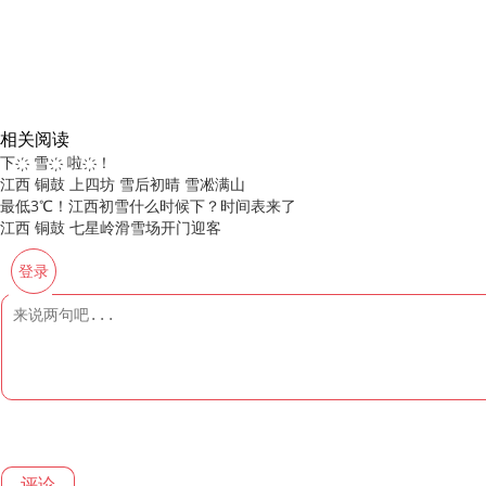
相关阅读
下҉ 雪҉ 啦҉！
江西 铜鼓 上四坊 雪后初晴 雪凇满山
最低3℃！江西初雪什么时候下？时间表来了
江西 铜鼓 七星岭滑雪场开门迎客
登录
评论