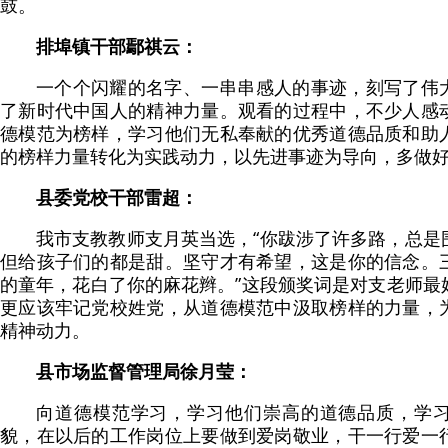
鼓。
排埠镇干部鄢祺云：
一个个闪耀的名字、一串串感人的事迹，刻写了伟
了新时代中国人的精神力量。观看的过程中，不少人感
德模范为榜样，学习他们无私奉献的优秀道德品质和助
的榜样力量转化为实践动力，以先进事迹为导向，多做
县委党校干部雷超：
我市支教教师支月英当选，“你跋涉了许多路，总是
但给孩子们的都是甜。坚守才有希望，这是你的信念。
的童年，花白了你的麻花辫。”这段颁奖词是对支老师最
更应该牢记党校姓党，从道德模范中汲取榜样的力量，
精神动力。
县市场监督管理局徐月莹：
向道德模范学习，学习他们崇高的道德品质，学
貌，在以后的工作岗位上要做到爱岗敬业，干一行爱一