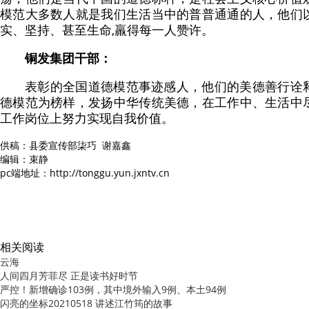
模范大多数人就是我们生活当中的普普通通的人，他们
实、坚持、甚至生命,羸得每一人赞许。
铜发集团干部：
表彰的全国道德模范事迹感人，他们的美德善行诠
德模范为榜样，发扬中华传统美德，在工作中、生活中
工作岗位上努力实现自我价值。
供稿：县委宣传部柒巧 谢嘉鑫
编辑：束静
pc端地址：http://tonggu.yun.jxntv.cn
相关阅读
云海
人间四月芳菲尽 正是读书好时节
严控！新增确诊103例，其中境外输入9例、本土94例
闪亮的坐标20210518 讲述江竹筠的故事