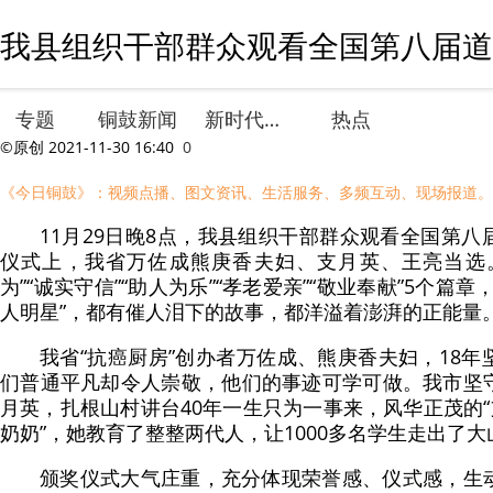
我县组织干部群众观看全国第八届道
专题
铜鼓新闻
新时代文明实践
热点
©原创
2021-11-30 16:40
0
《今日铜鼓》：视频点播、图文资讯、生活服务、多频互动、现场报道。
11月29日晚8点，我县组织干部群众观看全国第
仪式上，我省万佐成熊庚香夫妇、支月英、王亮当选
为”“诚实守信”“助人为乐”“孝老爱亲”“敬业奉献”5个篇
人明星”，都有催人泪下的故事，都洋溢着澎湃的正能量
我省“抗癌厨房”创办者万佐成、熊庚香夫妇，18
们普通平凡却令人崇敬，他们的事迹可学可做。我市坚
月英，扎根山村讲台40年一生只为一事来，风华正茂的“
奶奶”，她教育了整整两代人，让1000多名学生走出了大
颁奖仪式大气庄重，充分体现荣誉感、仪式感，生