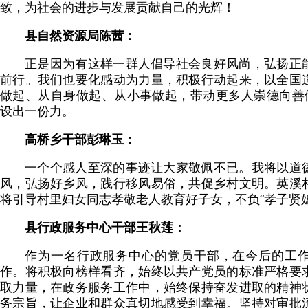
致，为社会的进步与发展贡献自己的光辉！
县自然资源局陈茜：
正是因为有这样一群人倡导社会良好风尚，弘扬正
前行。我们也要化感动为力量，积极行动起来，以全国
做起、从自身做起、从小事做起，带动更多人崇德向善做
设出一份力。
高桥乡干部彭琳玉：
一个个感人至深的事迹让大家敬佩不已。我将以道
风，弘扬好乡风，践行移风易俗，共促乡村文明。英溪
将引导村里妇女同志孝敬老人教育好子女，不负“孝子贤媳
县行政服务中心干部王秋莲：
作为一名行政服务中心的党员干部，在今后的工
作。将积极向榜样看齐，始终以共产党员的标准严格要
取力量，在政务服务工作中，始终保持奋发进取的精神
务宗旨，让企业和群众真切地感受到幸福。坚持对审批