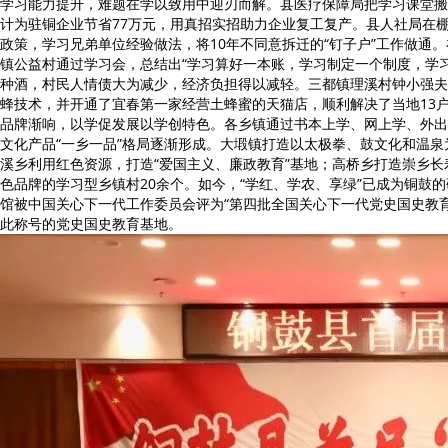
学习能力提升，难题在学以致用中迎刃而解。县医疗保障局把学习课堂搬
计为驻铜企业节省77万元，用真招实招助力企业复工复产。县人社局在
政策，学习兄弟单位经验做法，将10年不同意拆迁的“钉子户”工作做通
镇公益村通过学习会，总结出“学习算好一本账，学习制定一个制度，学
种酒，村民人情债大为减少，经济负担得以减轻。三都镇理溪村钟小强夫
蜂技术，并开通了宜春第一家经营土蜂蜜的天猫店，顺利解决了当地13
品牌渐响，以学促发展以学创特色。各乡镇通过书本上学、网上学、外出
文化产品“一乡一品”格局逐渐形成。大塅镇打造以太极拳、鼓文化和温
溪乡利用红色资源，打造“爱国主义、廉政教育”基地；高桥乡打造崇乡长
色品牌的学习型乡镇村20余个。如今，“学红、学农、享绿”已成为铜鼓
馆被中国关心下一代工作委员会评为“第四批全国关心下一代党史国史教
此称号的党史国史教育基地。