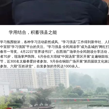
学用结合，积蓄强县之能
学习氛围较浓，各种学习活动蔚然成风。“学习强县”工作得到新华社、
中宣部“学习强国”平台的关注。“学习强县·全民阅读亭”成为县城的“网红打
春市一等奖。4月22日“世界读书日”，在西湖广场举办全民朗读分享活动
者70岁，现场掌声阵阵。6月份在大塅镇“中国汤里”景区开展“走遍铜鼓
节，近300名太极拳爱好者参加。9月份在铜鼓广场开展“第四届鼓文化旅游
参加。六期“百姓讲堂”，自发参加的市民达1000余人。