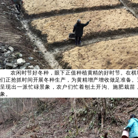
农闲时节好冬种，眼下正值种植黄精的好时节。在棋
们正抢抓时间开展冬种生产，为黄精增产增收做足准备。
呈现出一派忙碌景象，农户们忙着刨土开沟、施肥栽苗
象。