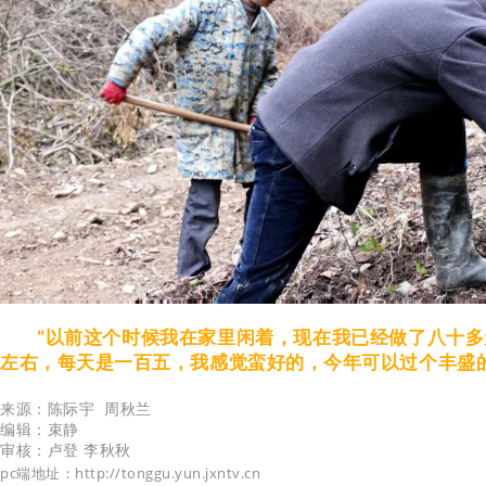
“以前这个时候我在家里闲着，现在我已经做了八十
左右，每天是一百五，我感觉蛮好的，今年可以过个丰盛的
来源：陈际宇 周秋兰
编辑：束静
审核：卢登 李秋秋
pc端地址：http://tonggu.yun.jxntv.cn