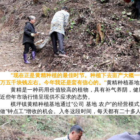
“现在正是黄精种植的最佳时节。种植下去亩产大概
万五千块钱左右。今年我还是蛮有信心的。”
黄精种植基地
黄精是一种药用价值较高的植物，具有补气养阴，健
近些年市场行情呈现供不应求的态势。
棋坪镇黄精种植基地通过“公司 基地 农户”的经营模
做“钟点工”增收的机会。入冬这段时间，每天都有二十多