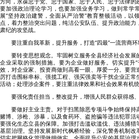
方向，永葆忠于党、忠于国家、忠于人民、忠于法律的
要加强政治理论学习，也要加强业务学习，做到常学
展“坚持政治建警，全面从严治警”教育整顿活动，以
点，着力整治突出问题，纯洁公安队伍、提升政治能力
肃纪的攻坚战。
要注重自我革新，提升服务，打造“四最”一流营商环
要转变思想观念。牢固树立服务全县经济社会发展
企业采取的强制措施。要为企业做好服务。切实提升“
效，对企业家、投资商做到高看一眼、厚爱一分。要营
厉打击围标串标、强揽工程、强买强卖等干扰企业正常
活动；处理涉企案件，要注重法律效果和社会效果有机
要强化责任担当，整改提升，增强人民群众获得感
要做好主业主责。对于扫黑除恶专项斗争始终保持
赌博、涉枪、涉暴，以及食药环、盗抢骗等违法犯罪活
要强化生态立县的保障。加强打击滥砍滥伐、违法捕猎
基层治理。坚持发展新时代枫桥经验，深化警务机制改
切实把网格化管理做细做实，全面提升公安的基层治理