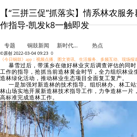
【“三拼三促”抓落实】情系林农服
作指导-凯发k8一触即发
专题
铜鼓新闻
新时代文明实践
热点
©原创
2022-03-04 09:23
0
《今日铜鼓》app：视频点播、图文资讯、生活服务、多频互动、现场报
暴雪过后，带溪乡在做好林业灾后调查评估的同时
工作的指导，抢抓当前造林黄金时节，全力组织林业
造林绿化活动，推动林业生态项目全面复工复产。
一是加强对新造林的技术指导。组织林办、林工站
林山场实地开展新造林技术指导工作，力争造林一片
高标准完成造林工作。