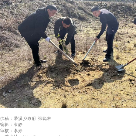
供稿：带溪乡政府 张晓林
编辑：束静
审核：李婷