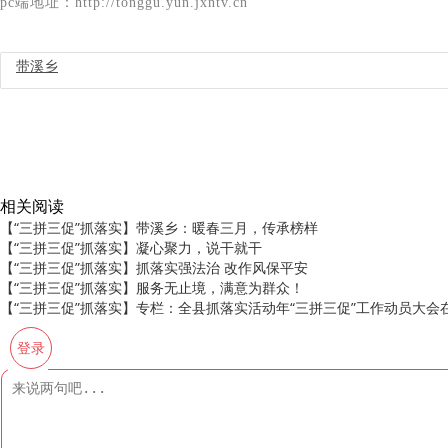
pc端地址：http://tonggu.yun.jxntv.cn
带溪乡
相关阅读
【“三拼三促”抓落实】带溪乡：暖春三月，传承榜样
【“三拼三促”抓落实】凝心聚力，说干就干
【“三拼三促”抓落实】抓落实强法治 改作风保平安
【“三拼三促”抓落实】服务无止境，满意为群众！
【“三拼三促”抓落实】专栏：全县抓落实活动年“三拼三促”工作动员大
登录