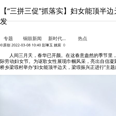
【“三拼三促”抓落实】妇女能顶半边天
发
专题
铜鼓新闻
新时代文明实践
热点
©原创
2022-03-08 10:40
彭琳玉 姚宸
0
人间三月天，春华已开颜。在这春意盎然的季节里，迎
际劳动妇女节。为讴歌女性展现巾帼风采，亮出自信凝聚
桥乡梁塅村举办“妇女能顶半边天，梁塅振兴正进行”主题