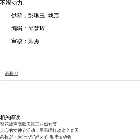
不竭动力。
供稿：彭琳玉 姚宸
编辑：邱梦玲
审核：帅勇
高桥乡
相关阅读
警花放声高歌庆祝三八妇女节
走心的女神节活动，用温暖打动这个春天
高桥乡：庆“三·八”妇女节 趣味运动会