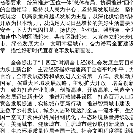
省委要求，统筹推进“五位一体”总体布局、协调推进“四
的全面领导，坚持以人民为中心，坚持新发展理念，坚
统观念，以高质量跨越式发展为主题，以深化供给侧结
开放为根本动力，以满足人民日益增长的美好生活需要
安全，下大力气固根基、扬优势、补短板、强弱项，全
加速中心城区强起来、县市区跑起来、大宜春立起来步
市、绿色发展大市、文明幸福城市，奋力谱写全面建
章，描绘好新时代宜春改革发展新画卷。
全会提出了“十四五”时期全市经济社会发展主要目
力跃上新台阶，主要经济指标增速高于全省平均水平，力
台阶，全市发展态势和成效进入全省第一方阵。发展动
国家、省重大区域发展战略，主动扩大开放，培育创
力，致力打造产业高地、创新高地、开放高地，营造全
合发展迈出新步伐，推进万载撤县设区，打造百万人口
竞合发展提速，实施城市更新行动，推进智慧城市建设
进数字乡村发展，城乡人居环境达到全国一流水平。生
国土空间开发保护格局得到优化，生态环境质量持续改
心，美丽城市、健康城市、宜居城市建设取得新成效，
列，生态环境质量位居全国一流。社会文明程度得到新