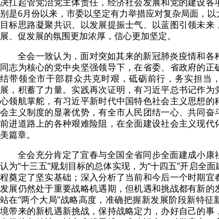
决扛起管党治党主体责任，经济社会发展和党的建设各
别是6月份以来，市委以坚定有力举措应对复杂局面，以
目标思路凝聚共识、以发展提振士气、以蓝图引领未来
展、促发展的氛围更加浓厚，信心更加坚定。
全会一致认为，面对突如其来的新冠肺炎疫情和各
同志为核心的党中央坚强领导下，在省委、省政府的正
结带领全市干部群众共克时艰，砥砺前行，务实担当
展，积蓄了力量。实践再次证明，有习近平总书记作为
心领航掌舵，有习近平新时代中国特色社会主义思想的
会主义制度的显著优势，有全市人民团结一心、共同奋
前进道路上的各种艰难险阻，在全面建设社会主义现代
美篇章。
全会充分肯定了宜春与全国全省同步全面建成小康
认为“十三五”规划目标的总体实现，为“十四五”开启全
程奠定了坚实基础；深入分析了当前和今后一个时期宜
发展仍然处于重要战略机遇期，但机遇和挑战都有新的
站在“两个大局”战略高度，准确把握新发展阶段新特征
境带来的新机遇新挑战，保持战略定力，办好自己的事