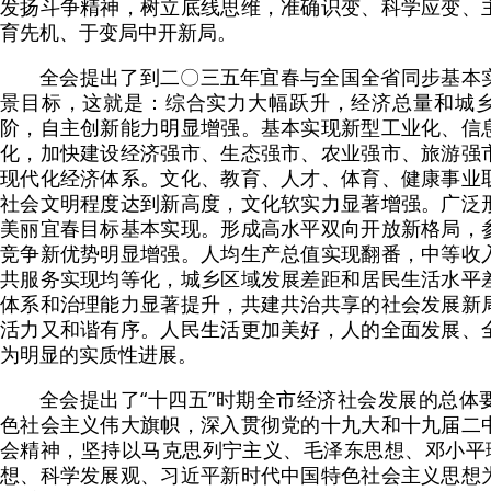
发扬斗争精神，树立底线思维，准确识变、科学应变、
育先机、于变局中开新局。
全会提出了到二〇三五年宜春与全国全省同步基本
景目标，这就是：综合实力大幅跃升，经济总量和城
阶，自主创新能力明显增强。基本实现新型工业化、信
化，加快建设经济强市、生态强市、农业强市、旅游强
现代化经济体系。文化、教育、人才、体育、健康事业
社会文明程度达到新高度，文化软实力显著增强。广泛
美丽宜春目标基本实现。形成高水平双向开放新格局，
竞争新优势明显增强。人均生产总值实现翻番，中等收
共服务实现均等化，城乡区域发展差距和居民生活水平
体系和治理能力显著提升，共建共治共享的社会发展新
活力又和谐有序。人民生活更加美好，人的全面发展、
为明显的实质性进展。
全会提出了“十四五”时期全市经济社会发展的总体
色社会主义伟大旗帜，深入贯彻党的十九大和十九届二
会精神，坚持以马克思列宁主义、毛泽东思想、邓小平理
想、科学发展观、习近平新时代中国特色社会主义思想