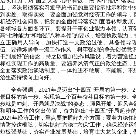
治执行力，对“国之大者”心中有数，把“两个维护”落
上，坚决贯彻落实习近平总书记的重要指示批示和党中
到实处、取得实效。要全面加强党对经济工作的领导，
析经济社会问题，把党的全面领导落实到宜春转型发展
各领域各方面各环节。要提升干事创业能力本领，认真
高“七种能力”和增强“八种本领”的要求，增强执政能力
立正确用人导向，加快打造一支政治过硬、具备领导
伍。要锤炼勇争一流工作作风，树牢强烈的争先创优意识
干到最好”的信念，持之以恒加强作风建设，着力营造担
标准实现工作的高质量。要涵养风清气正的政治生态，
全面落实政治谈话制度，一体推进不敢腐、不能腐、不
治生态持续向上向好。
全会强调，2021年是迈出“十四五”开局的第一步、
景目标的第一步、实现第二个百年奋斗目标的第一步。全
步就是冲刺、开局就是决战”的姿态，顶风开船，迎风奔
和明年工作的突出位置，奋力跑出“十四五”开局起步
2021年经济工作，重点要把握好九个方面：要着力稳
情防控这根弦，切实抓好“六稳”“六保”工作，确保经济
短板强基础，夯实产业发展基础，培育壮大龙头企业，