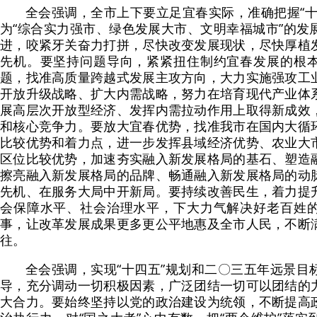
全会强调，全市上下要立足宜春实际，准确把握“十
为“综合实力强市、绿色发展大市、文明幸福城市”的发
进，咬紧牙关奋力打拼，尽快改变发展现状，尽快厚植
先机。要坚持问题导向，紧紧扭住制约宜春发展的根
题，找准高质量跨越式发展主攻方向，大力实施强攻工
开放升级战略、扩大内需战略，努力在培育现代产业体
展高层次开放型经济、发挥内需拉动作用上取得新成效
和核心竞争力。要放大宜春优势，找准我市在国内大循
比较优势和着力点，进一步发挥县域经济优势、农业大
区位比较优势，加速夯实融入新发展格局的基石、塑造
擦亮融入新发展格局的品牌、畅通融入新发展格局的动
先机、在服务大局中开新局。要持续改善民生，着力提
会保障水平、社会治理水平，下大力气解决好老百姓
事，让改革发展成果更多更公平地惠及全市人民，不断
往。
全会强调，实现“十四五”规划和二〇三五年远景目
导，充分调动一切积极因素，广泛团结一切可以团结的
大合力。要始终坚持以党的政治建设为统领，不断提高