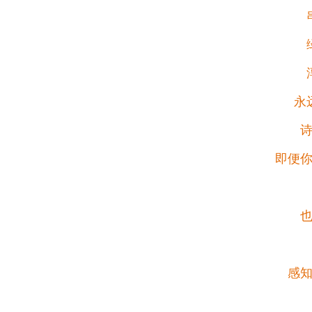
永
即便
感