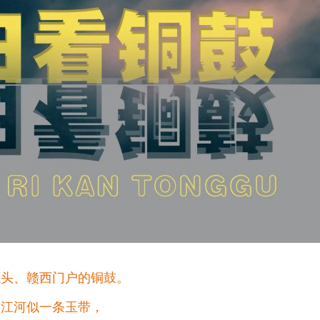
源头、赣西门户的铜鼓。
定江河似一条玉带，