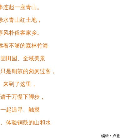
串连起一座青山。
绿水青山红土地，
淳风朴俗客家乡。
远看不够的森林竹海
诗画田园、全域美景
你只是铜鼓的匆匆过客，
来到了这里，
也请千万慢下脚步，
一起追寻、触摸
知、体验铜鼓的山和水
编
辑：卢登