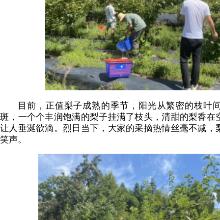
目前，正值梨子成熟的季节，阳光从繁密的枝叶
斑，一个个丰润饱满的梨子挂满了枝头，清甜的梨香在
让人垂涎欲滴。烈日当下，大家的采摘热情丝毫不减，
笑声。