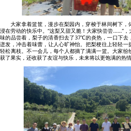
大家拿着篮筐，漫步在梨园内，穿梭于林间树下，
浸在劳动的快乐中。“这梨又甜又脆！大家快尝尝......
味的品尝着，梨子的清香扫去了37℃的炎热，一口下去
迸发，冲击着味蕾，让人心旷神怡。把梨梗往上轻轻一
轻松离枝。不一会儿，每个人都摘了满满一篮。大家纷
获了果实，还收获了友谊与快乐，未来将以更饱满的热