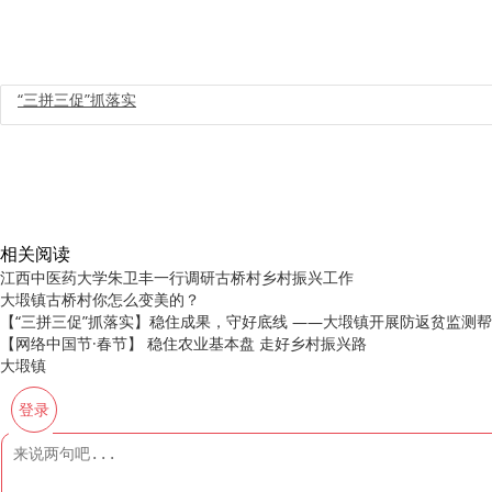
“三拼三促”抓落实
相关阅读
江西中医药大学朱卫丰一行调研古桥村乡村振兴工作
大塅镇古桥村你怎么变美的？
【“三拼三促”抓落实】稳住成果，守好底线 ——大塅镇开展防返贫监测
【网络中国节·春节】 稳住农业基本盘 走好乡村振兴路
大塅镇
登录