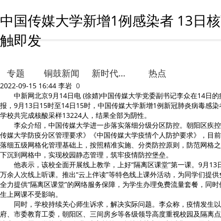
中国传媒大学新增1例感染者 13日核
触即发
专题
铜鼓新闻
新时代文明实践
热点
2022-09-15 16:44
李岩
0
中新网北京9月14日电 (徐婧)中国传媒大学党委副书记李众在14日
报，9月13日15时至14日15时，中国传媒大学新增1例新冠肺炎病毒感
学校共完成核酸采样13224人，结果全部为阴性。
李众介绍，中国传媒大学进一步落实落细分级分区防控。朝阳区疾控
传媒大学防疫分区管理要求》《中国传媒大学疫情个人防护要求》，目前
落细五级网格化管理基础上，按照精准实施、分类防控原则，防范网格之
下沉到网格中，实现校园静态管理，筑牢疫情防控堡垒。
他表示，该校全面开展线上教学，上好“隔离区课堂”第一课。9月13
万余人次线上听课。推出“云上伴读”等特色线上课外活动，为同学们提
全力提供“隔离区课堂”的网络服务保障，为学生办理免费流量套餐，同
生上网课不受影响。
同时，学校持续关心师生诉求，解决实际问题。李众称，疫情发生以
府、市委教育工委，朝阳区、三间房乡等各级领导高度重视校园及隔离点