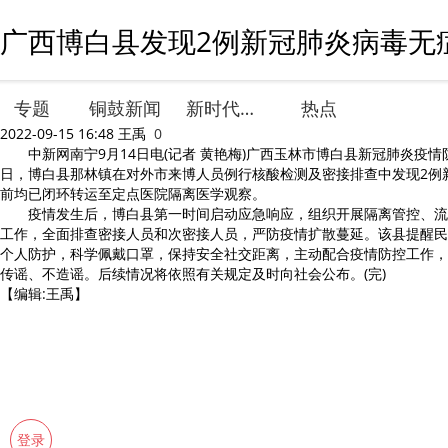
广西博白县发现2例新冠肺炎病毒无症
专题
铜鼓新闻
新时代文明实践
热点
2022-09-15 16:48
王禹
0
中新网南宁9月14日电(记者 黄艳梅)广西玉林市博白县新冠肺炎疫情防
日，博白县那林镇在对外市来博人员例行核酸检测及密接排查中发现2例
前均已闭环转运至定点医院隔离医学观察。
疫情发生后，博白县第一时间启动应急响应，组织开展隔离管控、流
工作，全面排查密接人员和次密接人员，严防疫情扩散蔓延。该县提醒民
个人防护，科学佩戴口罩，保持安全社交距离，主动配合疫情防控工作，
传谣、不造谣。后续情况将依照有关规定及时向社会公布。(完)
【编辑:王禹】
登录