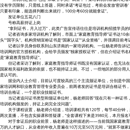
没有学历限制，只需线上答题，同时承诺“考证包过，考前会发放‘密训卷’，
只要有印象，能选择判断出来就行，100分考60分就能拿证”。
发证单位五花八门
号称高薪持证上岗
“拿到证书，月入过万”，此类广告宣传语往往是培训机构招揽学员的
记者咨询多家培训机构了解到，市面上“家庭教育指导师”证书达10余
头”“国字头”。机构营销宣称证书是“国家认证”“从业资格”，并强调目前考
记者以学员身份联系到山东济南的一家培训机构。一位杨老师告诉记
培训网的官方授权机构，会给学员颁发“独家授权证书”，但在介绍证书
是“家庭教育指导师证”。
但记者采访了解到，家庭教育指导师证书既没有国家认证，也无法在
国家相关福利政策的依据，也不能持证上岗。不过，一些地区的部分用人
是认可的。
据业内人士介绍，目前认可度较高的三个主流颁证单位，分别是中国
家培训网和职业教育管理专业委员会，前两者发的证书是培训合格证书，
培训合格证，一个是职业技能证书。
当记者追问证书类型和颁证单位时，杨老师回答“现在只有一种证书，
培训机构颁发的，持证上岗完全没问题”。
关于课程设置，杨老师介绍道，培训课程共有120节，每节40分钟，
两次直播，不包含实操课和答疑课，“全套课程下来是3980元，本月报名可
对于拿证后的职业前景，杨老师是这样描述的——当前我国家庭教育指
万的人才缺口，从业者的年收入普遍在10万元至50万元间，“就算不做