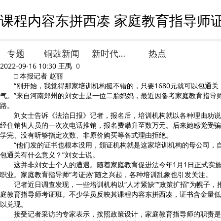
课程内容东拼西凑 家庭教育指导师证
专题
铜鼓新闻
新时代文明实践
热点
2022-09-16 10:30
王禹
0
□ 本报记者 赵丽
“刚开始，我觉得那家培训机构挺不错的，只要1680元就可以包通关
气。”来自河南郑州的刘女士是一位二胎妈妈，最近因备考家庭教育指导
路。
刘女士告诉《法治日报》记者，报名后，培训机构就以各种理由劝说
经住销售人员的一次次电话推销，报名费攀升至数万元。后来她感觉受骗
学完、没有听够指定次数、非原价购买等各式理由拒绝。
“他们发的证书也根本没用，颁证机构就是这家培训机构的母公司，自
包通关有什么意义？”刘女士说。
这并非刘女士个人的遭遇。随着家庭教育促进法今年1月1日正式实施
职业。家庭教育指导师“考证热”随之兴起，各种培训乱象也引发关注。
记者近日调查发现，一些培训机构以“人才紧缺”“政策扩招”为幌子，
庭教育指导师考证班。不少学员反映其课程内容东拼西凑，证书含金量低
以兑现。
接受记者采访的专家表示，按照政策设计，家庭教育指导师的职责是