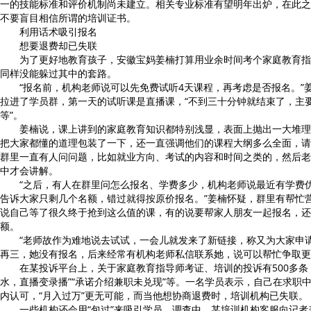
一的技能标准和评价机制尚未建立。相关专业标准有望明年出炉，在此之
不要盲目相信所谓的培训证书。
利用话术吸引报名
想要退费却已失联
为了更好地教育孩子，安徽宝妈姜楠打算用业余时间考个家庭教育指
同样没能躲过其中的套路。
“报名前，机构老师说可以先免费试听4天课程，再考虑是否报名。”
拉进了学员群，第一天的试听课是直播课，“不到三十分钟就结束了，主
等”。
姜楠说，课上讲到的家庭教育知识都特别浅显，表面上抛出一大堆理
把大家都懂的道理包装了一下，还一直强调他们的课程大纲多么全面，请
群里一直有人问问题，比如就业方向、考试的内容和时间之类的，然后老
中才会讲解。
“之后，有人在群里问怎么报名、学费多少，机构老师说最近有学费优
告诉大家只剩几个名额，错过就得按原价报名。”姜楠怀疑，群里有帮忙
说自己等了很久终于抢到这么值的课，有的说要帮家人朋友一起报名，还
额。
“老师故作为难地说去试试，一会儿就发来了新链接，称又为大家申请
再三，她没有报名，后来经常有机构老师私信联系她，说可以帮忙争取更
在某投诉平台上，关于家庭教育指导师考证、培训的投诉有500多条，
水，直播变录播”“承诺介绍兼职未兑现”等。一名学员表示，自己在求职
内认可，“月入过万”更无可能，而当他想协商退费时，培训机构已失联。
一些机构还会用“包过”来吸引学员。调查中，某培训机构客服向记者