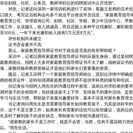
你在妇联、社区、公务员、教师等职位的招聘面试中占尽优势”。
对此，记者还向深圳一家培训机构进行了咨询，客服王老师的话术也
口很大，考完证后机构会向多个就业平台推送学员信息，“家庭教育指导
教育类公司、管理咨询公司、妇联、社区、学校、青少年活动中心、早教
域工作，从业越久，收入就越高，而且还能上各种平台找兼职，兼职都是
至500元，一年下来光兼职收入就有5万元至8万元”。
评价机制尚未建立
证书含金量并不高
那么，家庭教育指导师证书对于就业是否真的有所帮助呢？
采访中，记者以拥有家庭教育指导师证书的应届生身份，通过某招聘a
庭教师岗位。招聘人大多对家庭教育指导师证书不太了解，或称该证书的
项，家教经验和教师资格证才是他们和家长们更看重的资质。
随后，记者又应聘了一个家庭教育指导师岗位，其职位详情中明确提
师的相关证件，还特别强调家庭教育指导师不提供学科类的辅导和培训。
但记者在与招聘人周先生的沟通过程中发现，该岗位对求职者的要求
调对孩子的全程陪伴，包括接送孩子上下学、安排孩子的课外活动、监督
学习与生活习惯、帮助孩子发展兴趣爱好等，基本不涉及对家长教育理念
当记者询问周先生是否需要指导家长如何教育孩子，为其提供科学的
示，这个不是主要工作，如果家长有需要的话也可以给些建议，该岗位的
长及时了解到孩子的成长状态，帮助家长与学校沟通就可以。
“请家教的家长不是工作忙，就是不会管，当然，也有不愿花精力管
以。”周先生说。