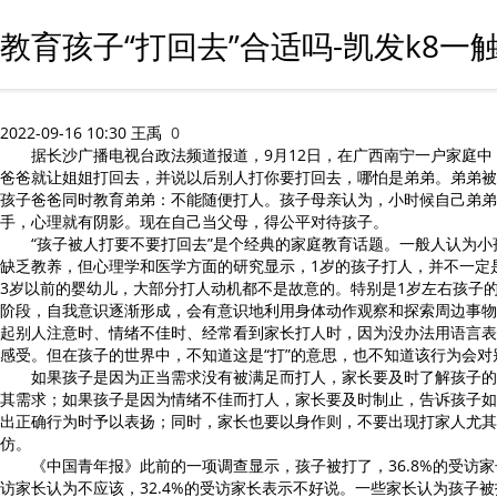
教育孩子“打回去”合适吗-凯发k8一
2022-09-16 10:30
王禹
0
据长沙广播电视台政法频道报道，9月12日，在广西南宁一户家庭中
爸爸就让姐姐打回去，并说以后别人打你要打回去，哪怕是弟弟。弟弟被
孩子爸爸同时教育弟弟：不能随便打人。孩子母亲认为，小时候自己弟弟
手，心理就有阴影。现在自己当父母，得公平对待孩子。
“孩子被人打要不要打回去”是个经典的家庭教育话题。一般人认为小
缺乏教养，但心理学和医学方面的研究显示，1岁的孩子打人，并不一定
3岁以前的婴幼儿，大部分打人动机都不是故意的。特别是1岁左右孩子
阶段，自我意识逐渐形成，会有意识地利用身体动作观察和探索周边事物
起别人注意时、情绪不佳时、经常看到家长打人时，因为没办法用语言表
感受。但在孩子的世界中，不知道这是“打”的意思，也不知道该行为会
如果孩子是因为正当需求没有被满足而打人，家长要及时了解孩子的
其需求；如果孩子是因为情绪不佳而打人，家长要及时制止，告诉孩子如
出正确行为时予以表扬；同时，家长也要以身作则，不要出现打家人尤其
仿。
《中国青年报》此前的一项调查显示，孩子被打了，36.8%的受访家长
访家长认为不应该，32.4%的受访家长表示不好说。一些家长认为孩子