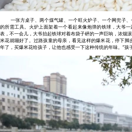
一张方桌子、两个煤气罐、一个旺火炉子、一个网兜子、
的所需工具。火炉上面架着一个看起来像炮弹的铁球，大爷一
表，不一会儿，大爷抬起铁球对着布袋子砰的一声巨响，浓烟滚
米花就嘣好了。过路孩童的母亲，看见这样的爆米花，停下脚步
年了，买爆米花给孩子，让他也感受一下这种传统的年味。”孩