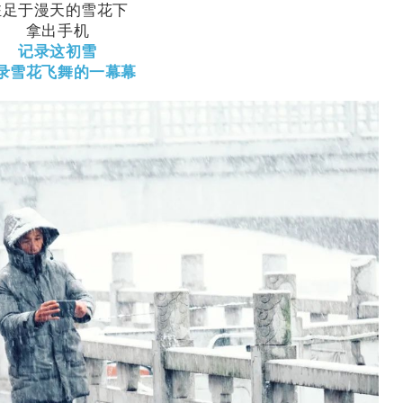
驻足于漫天的雪花下
拿出手机
记录这初雪
录雪花飞舞的一幕幕