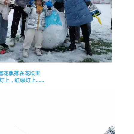
雪花飘落在花坛里
灯上，红绿灯上……