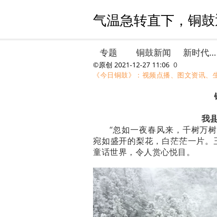
气温急转直下，铜鼓
专题
铜鼓新闻
新时代文明实践
©原创
2021-12-27 11:06
0
《今日铜鼓》：视频点播、图文资讯、
我
“忽如一夜春风来，千树万
宛如盛开的梨花，白茫茫一片。
童话世界，令人赏心悦目。