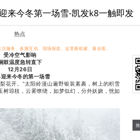
迎来今冬第一场雪-凯发k8一触即发
热点
生活服务、多频互动、现场报道。这里最权威、最全面。
受冷空气影响
铜鼓温度急转直下
12月26日
县迎来今冬的第一场雪
树梨花开。”太阳岭漫山遍野银装素裹，树上的积雪
玉树琼枝，云雾缭绕，如梦似幻，分外妖娆，恍如
推