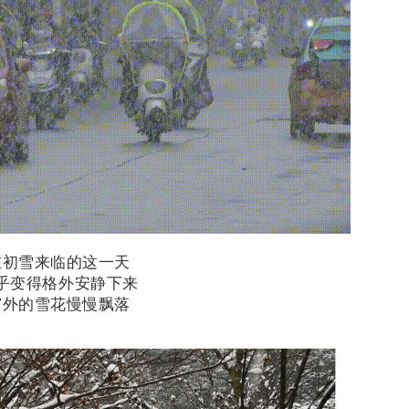
在初雪来临的这一天
乎变得格外安静下来
窗外的雪花慢慢飘落