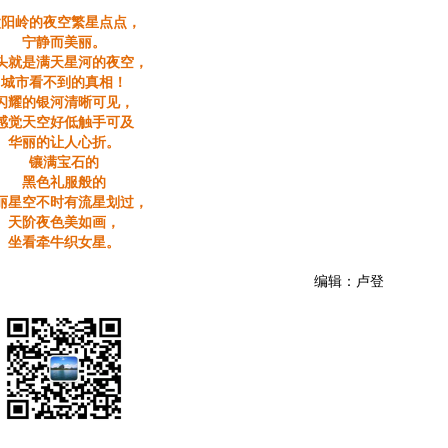
太阳岭的夜空繁星点点，
宁静而美丽。
头就是满天星河的夜空，
城市看不到的真相！
闪耀的银河清晰可见，
感觉天空好低触手可及
华丽的让人心折。
镶满宝石的
黑色礼服般的
丽星空不时有流星划过，
天阶夜色美如画，
坐看牵牛织女星。
编辑：卢登