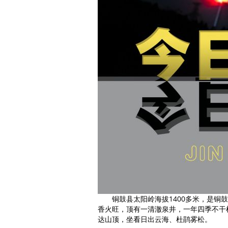
铜鼓县太阳岭海拔1400多米，是
香火旺，顶有一清澈泉井，一年四季不干
达山顶，坐看日出云海、杜鹃雾松。